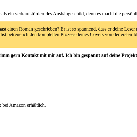
 als ein verkaufsförderndes Aushängeschild, denn es macht die persönlich
hast einen Roman geschrieben? Er ist so spannend, dass er deine Leser na
rtist betreue ich den kompletten Prozess deines Covers von der ersten 
imm gern Kontakt mit mir auf. Ich bin gespannt auf deine Projekt
bei Amazon erhältlich.