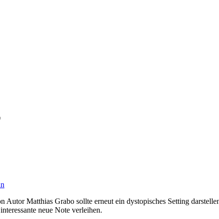
r
nn
 Autor Matthias Grabo sollte erneut ein dystopisches Setting darstel
nteressante neue Note verleihen.