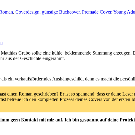
 Roman
,
Coverdesign
,
günstige Buchcover
,
Premade Cover
,
Young Adu
nn
atthias Grabo sollte eine kühle, beklemmende Stimmung erzeugen. Di
hr aus der Geschichte eingerahmt.
 als ein verkaufsförderndes Aushängeschild, denn es macht die persönlich
hast einen Roman geschrieben? Er ist so spannend, dass er deine Leser na
rtist betreue ich den kompletten Prozess deines Covers von der ersten 
imm gern Kontakt mit mir auf. Ich bin gespannt auf deine Projekt