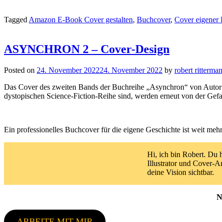
Tagged
Amazon E-Book Cover gestalten
,
Buchcover
,
Cover eigener
ASYNCHRON 2 – Cover-Design
Posted on
24. November 2022
24. November 2022
by
robert ritterma
Das Cover des zweiten Bands der Buchreihe „Asynchron“ von Autor M
dystopischen Science-Fiction-Reihe sind, werden erneut von der Gefa
Ein professionelles Buchcover für die eigene Geschichte ist weit mehr
Hi, ich bin Robert. Du 
Illustrator und Cover-A
deine Vision sichtbar.
N
ARBEITE MIT MIR