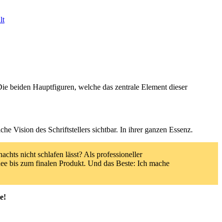
lt
e beiden Hauptfiguren, welche das zentrale Element dieser
e Vision des Schriftstellers sichtbar. In ihrer ganzen Essenz.
chts nicht schlafen lässt? Als professioneller
Idee bis zum finalen Produkt. Und das Beste: Ich mache
e!