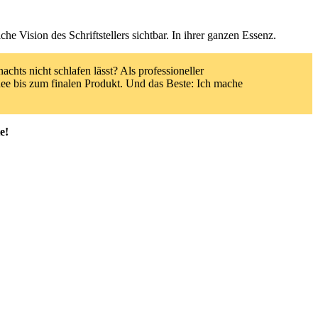
e Vision des Schriftstellers sichtbar. In ihrer ganzen Essenz.
chts nicht schlafen lässt? Als professioneller
Idee bis zum finalen Produkt. Und das Beste: Ich mache
e!