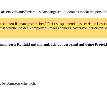
 als ein verkaufsförderndes Aushängeschild, denn es macht die persönlich
hast einen Roman geschrieben? Er ist so spannend, dass er deine Leser na
rtist betreue ich den kompletten Prozess deines Covers von der ersten 
imm gern Kontakt mit mir auf. Ich bin gespannt auf deine Projekt
bei Amazon erhältlich.