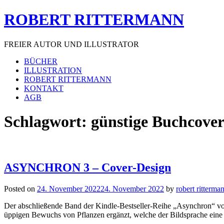
Skip
ROBERT RITTERMANN
to
content
FREIER AUTOR UND ILLUSTRATOR
BÜCHER
ILLUSTRATION
ROBERT RITTERMANN
KONTAKT
AGB
Schlagwort:
günstige Buchcove
ASYNCHRON 3 – Cover-Design
Posted on
24. November 2022
24. November 2022
by
robert ritterma
Der abschließende Band der Kindle-Bestseller-Reihe „Asynchron“ von
üppigen Bewuchs von Pflanzen ergänzt, welche der Bildsprache eine i