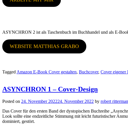
ASYNCHRON 2 ist als Taschenbuch im Buchhandel und als E-Book 
WEBSITE MATTHIAS GRABO
Tagged
Amazon E-Book Cover gestalten
,
Buchcover
,
Cover eigener
ASYNCHRON 1 – Cover-Design
Posted on
24. November 2022
24. November 2022
by
robert ritterma
Das Cover für den ersten Band der dystopischen Buchreihe „Asynchr
Look sollte eine endzeitliche Stimmung mit leicht futuristischer An
dominiert, gestört.