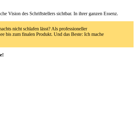
e Vision des Schriftstellers sichtbar. In ihrer ganzen Essenz.
chts nicht schlafen lässt? Als professioneller
Idee bis zum finalen Produkt. Und das Beste: Ich mache
e!