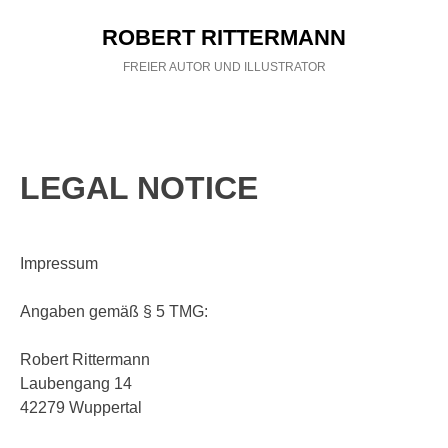
Skip
ROBERT RITTERMANN
to
content
FREIER AUTOR UND ILLUSTRATOR
BÜCHER
ILLUSTRATION
LEGAL NOTICE
ROBERT RITTERMANN
Impressum
KONTAKT
Angaben gemäß § 5 TMG:
AGB
Robert Rittermann
Laubengang 14
42279 Wuppertal