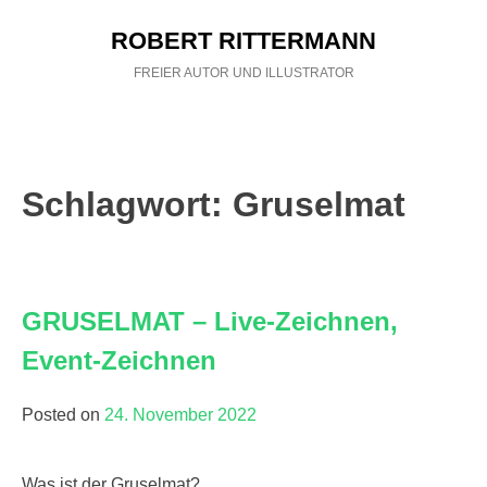
Skip
ROBERT RITTERMANN
to
content
FREIER AUTOR UND ILLUSTRATOR
BÜCHER
ILLUSTRATION
Schlagwort:
Gruselmat
ROBERT RITTERMANN
KONTAKT
GRUSELMAT – Live-Zeichnen,
Event-Zeichnen
AGB
Posted on
24. November 2022
Was ist der Gruselmat?