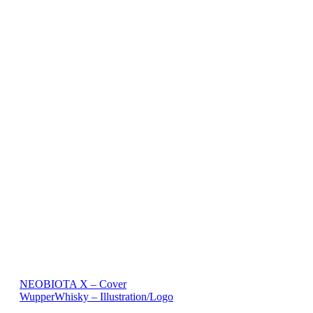
Beitragsnavigation
NEOBIOTA X – Cover
WupperWhisky – Illustration/Logo